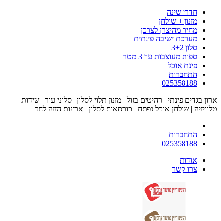
חדרי שינה
מזנון + שולחן
מחיר מהיצרן לצרכן
מערכת ישיבה פינתית
סלון 3+2
ספות מעוצבות עד 3 מטר
פינת אוכל
התחברות
025358188
ארון בגדים פינתי | רהיטים בזול | מזנון תלוי לסלון | סלוני עור | שידות
טלוויזיה | שולחן אוכל נפתח | כורסאות לסלון | ארונות הזזה לחד
התחברות
025358188
אודות
צרו קשר