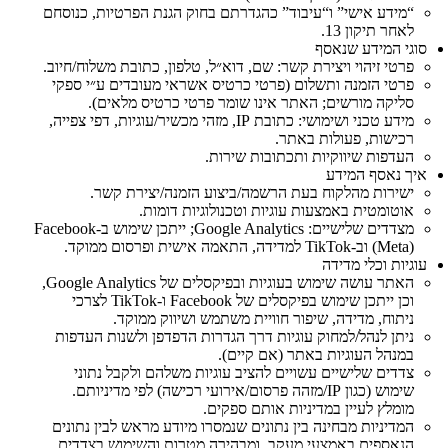
“מידע אישי” ו“עיבוד” כהגדרתם בחוק הגנת הפרטיות, כנוסחם
לאחר תיקון 13.
סוגי המידע שנאסף
פרטי זיהוי ויצירת קשר: שם, דוא״ל, טלפון, כתובת משלוח/חיוב.
פרטי הזמנה ותשלום (פרטי כרטיס אשראי מעובדים ע״י ספקי
סליקה מורשים; האתר אינו שומר פרטי כרטיס מלאים).
מידע טכני ושימושי: כתובת IP, מזהי מכשיר/עוגיות, דפי צפייה,
רכישות, פעולות באתר.
העדפות שיווקיות ותכתובות שירות.
איך נאסף המידע
ישירות מהלקוח בעת הרשמה/ביצוע הזמנה/יצירת קשר.
אוטומטית באמצעות עוגיות וטכנולוגיות דומות.
מצדדים שלישיים: Google Analytics; ייתכן שימוש ב‑Facebook
(Meta) וב‑TikTok למדידה, התאמה אישית ופרסום ממוקד.
עוגיות וכלי מדידה
האתר עושה שימוש בעוגיות ובפיקסלים של Google Analytics,
וכן ייתכן שימוש בפיקסלים של Facebook ו‑TikTok לצרכי
ניתוח, מדידה, שיפור חוויית משתמש ושיווק ממוקד.
ניתן לנהל/למחוק עוגיות דרך הגדרות הדפדפן ולשנות העדפות
במנהל העוגיות באתר (אם קיים).
צדדים שלישיים עשויים להציב עוגיות משלהם ולקבל נתוני
שימוש (כגון IP/מזהה פרסום/אירועי רכישה) לפי מדיניותם.
מומלץ לעיין במדיניות אותם ספקים.
המדיניות מבחינה בין נתונים שנמסרו מיודע מראש לבין נתונים
הנאספים באמצעי מעקב, ומבהירה מטרות והשימוש בצדדים