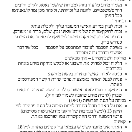
נשמור מידע כל עוד נחוץ למטרות שלשמן נאסף, לקיום חיובים
חוזיים/משפטיים, ולהגנה על זכויותינו, ולאחר מכן נמחקו/נאנונימז
ככל הניתן.
זכויותיך
זכות לעיון במידע האישי המעובד עליך ולקבלת עותק.
זכות לתיקון/מחיקה של מידע שאינו נכון, שלם, ברור או מעודכן;
הודעה על תיקון/מחיקה תימסר למי שקיבל מאיתנו את המידע
כנדרש בדין.
משיכת הסכמה לעיבוד המתבסס על הסכמה — ככל שהדבר
אפשרי ובדרך נוחה וסבירה.
מחיקת חשבון/מידע – איך מבקשים
הלקוח יכול למחוק את חשבונו או לבקש מחיקת מידע באחת
מהדרכים:
כניסה לאזור האישי ובחירת בקשת מחיקה;
פנייה לבעל האתר באמצעות פרטי יצירת הקשר המפורסמים
באתר.
המחיקה תבוצע לאחר אישור קבלת הבקשה ועמידה בתנאים
שבדין (לרבות מידע שחובה לשמור לפי חוק).
ממונה על הגנת הפרטיות (DPO)
אם על האתר תחול החובה למנות ממונה על הגנת פרטיות לפי
תיקון 13 (למשל בנסיבות של היקפי מידע/רגישות מסוימים),
פרטי הממונה ודרכי ההתקשרות עמו יפורסמו באתר.
קטינים
האתר אינו מיועד לשימוש עצמאִי ע״י קטינים מתחת לגיל 18.