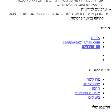
אם התקבלה הודעה על מסירת מידע ע״י קטין ללא הסכמת
הורה/אפוטרופוס, נפעל להסרה.
עדכונים למדיניות
נעדכן מדיניות זו מעת לעת. גרסה עדכנית תפורסם באתר ותיכנס
לתוקף במועד פרסומה.
אודות
אודות
designrehit@gmail.com
025358188
שירות לקוחות
צרו קשר
מפת האתר
תקנון
מדיניות הפרטיות
ביטולים
החשבון שלי