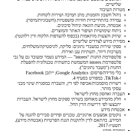
שלישיים.
מטרות העיבוד
ניהול חשבון והזמנות; מתן תמיכה ושירות לקוחות.
עמידה בהתחייבויות חוזיות ומשפטיות (חשבוניות/מיסוי).
אבטחה, מניעת הונאה וניהול סיכונים.
ניתוח שימושיות ושיפור האתר והמוצרים.
שיווק והצעות מותאמות (בכפוף להעדפות הלקוח ודין רלוונטי).
מסירת מידע לצדדים שלישיים
ספקי שירות כמעבדי נתונים: סליקה, לוגיסטיקה/משלוחים,
מערכות דיוור, תשתיות ענן ואירוח.
פלטפורמת החנות “istores” — המידע נשמר ומעובד גם על גבי
פלטפורמת istores המשמשת כתשתית טכנולוגית להפעלת
החנות (“מעבד נתונים”).
כלי מדידה/פרסום: Google Analytics; ייתכן Facebook
ו‑TikTok, כמפורט בסעיף 4.
רשויות מוסמכות/אכיפה לפי דין, והעברה במסגרת שינוי מבני
עסקי מותר.
העברה ואחסון מחוץ לישראל
חלק מהמידע מאוחסן בשרתי ספקים מחוץ לישראל. העברות
יתבצעו לפי דרישות הדין החל.
אבטחת מידע
נוקטים אמצעים ארגוניים, טכניים ופיזיים סבירים להגנה על
המידע, בהתאם לדין ולתקנות הגנת הפרטיות (אבטחת מידע),
תשע״ז‑2017.
שמירת מידע